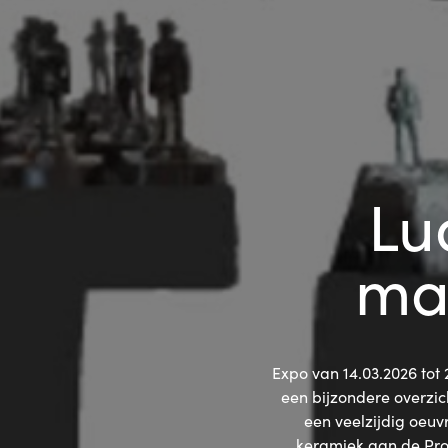
Lu
ma
Expo van 14.03.2026 tot 
een bijzondere overzic
een veelzijdig oeuvr
keramiek aan de Prov