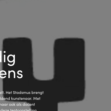
ig 
ens
elt. Het Stadsmus brengt 
ldend kunstenaar. Met 
maar ook als docent 
eze tentoonstelling 