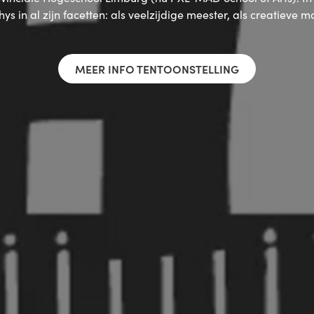
ys in al zijn facetten: als veelzijdige meester, als creatieve 
MEER INFO TENTOONSTELLING