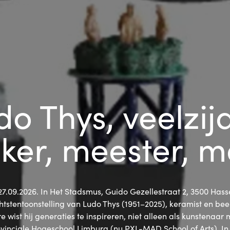
do Thys, veelzijd
ker, meester, m
27.09.2026. In Het Stadsmus, Guido Gezellestraat 2, 3500 Hass
htstentoonstelling van Ludo Thys (1951–2025), keramist en bee
e wist hij generaties te inspireren, niet alleen als kunstenaar 
inciale Hogeschool Limburg (nu PXL-MAD School of Arts). In d