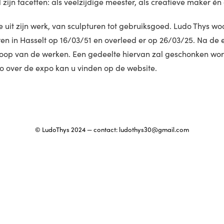
l zijn facetten: als veelzijdige meester, als creatieve maker én
ie uit zijn werk, van sculpturen tot gebruiksgoed. Ludo Thys w
en in Hasselt op 16/03/51 en overleed er op 26/03/25. Na de e
rkoop van de werken. Een gedeelte hiervan zal geschonken wo
fo over de expo kan u vinden op de website.
© LudoThys 2024 — contact:
ludothys30@gmail.com