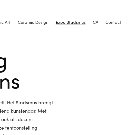
c Art
Ceramic Design
Expo Stadsmus
CV
Contact
g
ns
elt. Het Stadsmus brengt
ldend kunstenaar. Met
r ook als docent
e tentoonstelling